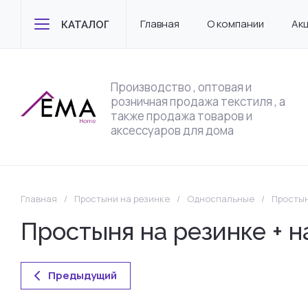
Главная
О компании
Ак
КАТАЛОГ
Производство , оптовая и
розничная продажа текстиля , а
также продажа товаров и
аксессуаров для дома
Главная
/
Простыни на резинке
/
Односпальные
/
Простын
Простыня на резинке + 
Предыдущий