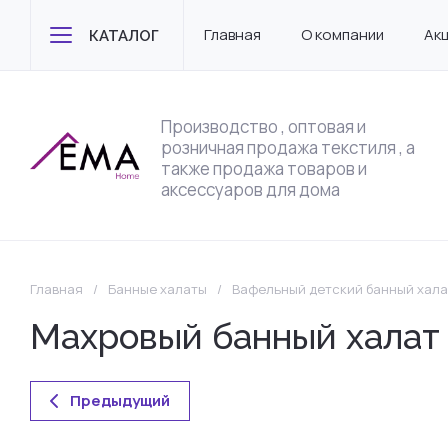
Главная
О компании
Ак
КАТАЛОГ
Производство , оптовая и
розничная продажа текстиля , а
также продажа товаров и
аксессуаров для дома
Главная
/
Банные халаты
/
Вафельный детский банный хала
Махровый банный халат
Предыдущий