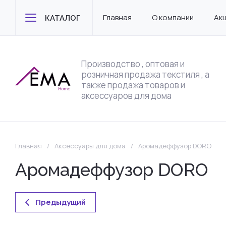
Главная
О компании
Ак
КАТАЛОГ
Производство , оптовая и
розничная продажа текстиля , а
также продажа товаров и
аксессуаров для дома
Главная
/
Аксессуары для дома
/
Аромадеффузор DORO
Аромадеффузор DORO
Предыдущий