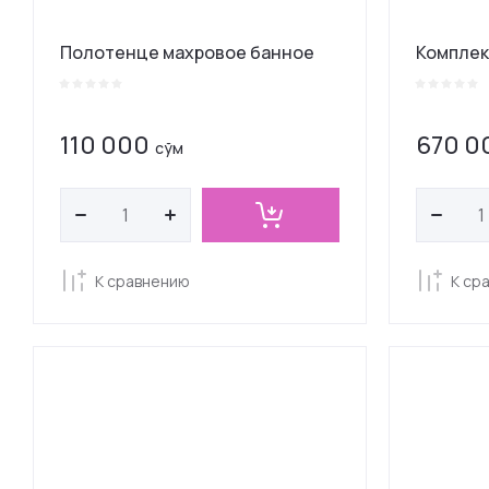
Полотенце махровое банное
Комплек
110 000
670 0
сўм
К сравнению
К ср