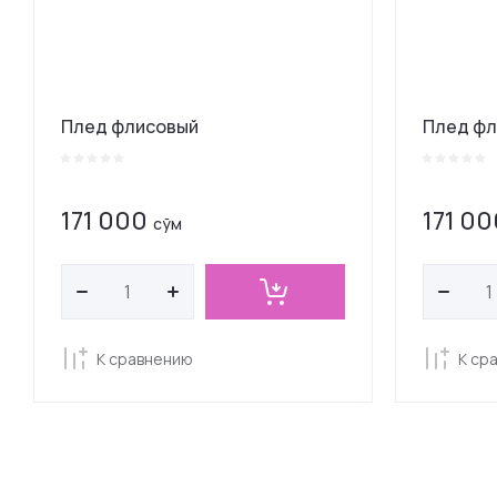
Плед флисовый
Плед фл
171 000
171 00
сўм
К сравнению
К ср