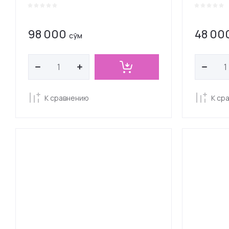
98 000
48 00
сўм
К сравнению
К ср