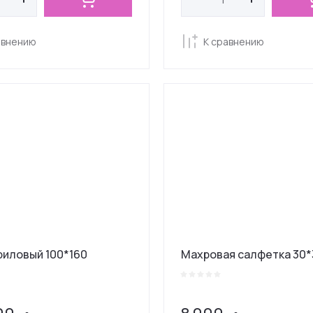
авнению
К сравнению
риловый 100*160
Махровая салфетка 30*