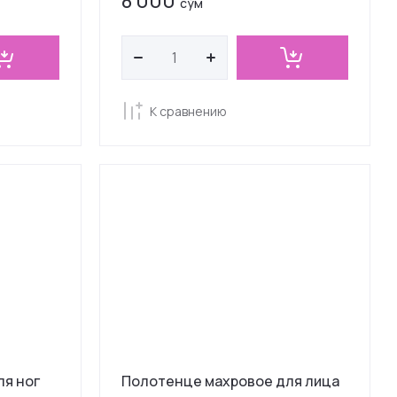
8 000
сўм
К сравнению
я ног
Полотенце махровое для лица