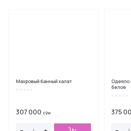
Це
Це
На
На
Махровый банный халат
Одеяло 
белое
307 000
375 0
сўм