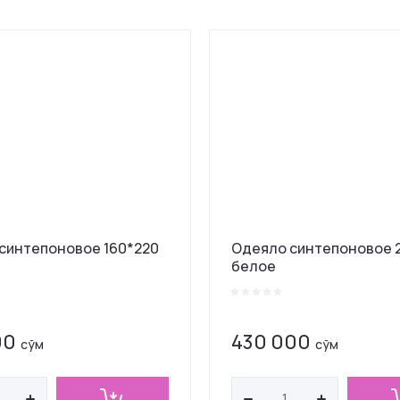
на - убывание
на - возрастание
звание - Я-А
звание - А-Я
синтепоновое 160*220
Одеяло синтепоновое 
белое
00
430 000
сўм
сўм