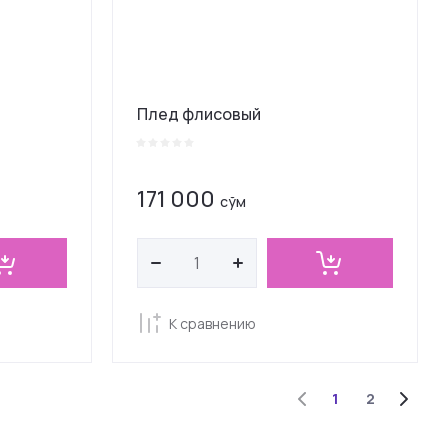
Плед флисовый
171 000
сўм
К сравнению
1
2