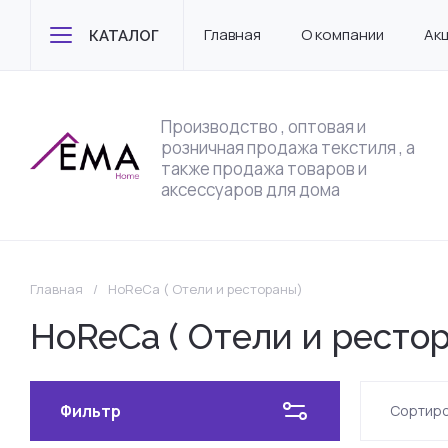
Главная
О компании
Ак
КАТАЛОГ
Производство , оптовая и
розничная продажа текстиля , а
также продажа товаров и
аксессуаров для дома
Главная
/
HoReCa ( Отели и рестораны)
HoReCa ( Отели и ресто
Фильтр
Сортиро