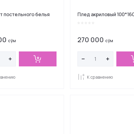
т постельного белья
Плед акриловый 100*16
00
270 000
сўм
сўм
авнению
К сравнению