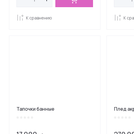
К сравнению
К ср
Тапочки банные
Плед ак