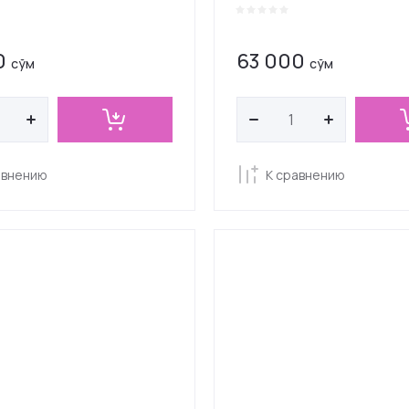
0
63 000
сўм
сўм
авнению
К сравнению