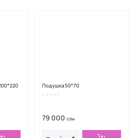
200*220
Подушка 50*70
79 000
сўм