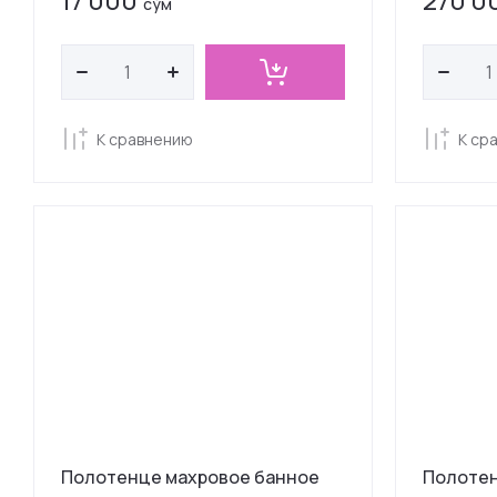
17 000
270 0
сўм
К сравнению
К ср
Полотенце махровое банное
Полотен