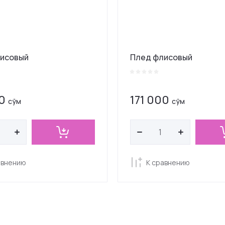
исовый
Плед флисовый
0
171 000
сўм
сўм
авнению
К сравнению