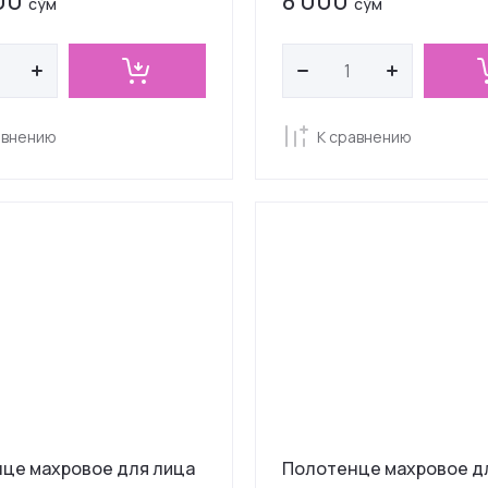
00
8 000
сўм
сўм
авнению
К сравнению
це махровое для лица
Полотенце махровое дл