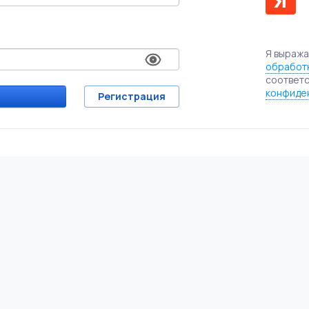
Я выраж
обработк
соответс
конфиде
Регистрация