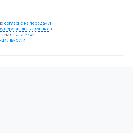
аю
согласие на передачу и
у персональных данных
в
твии с
политикой
нциальности